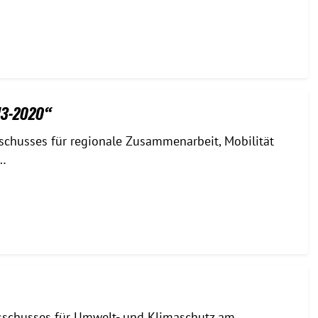
13-2020“
sschusses für regionale Zusammenarbeit, Mobilität
e…
usschusses für Umwelt- und Klimaschutz am