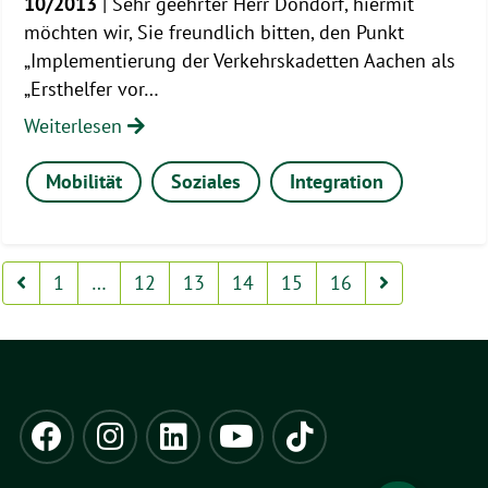
10/2013
| Sehr geehrter Herr Dondorf, hiermit
möchten wir, Sie freundlich bitten, den Punkt
„Implementierung der Verkehrskadetten Aachen als
„Ersthelfer vor…
Weiterlesen
Mobilität
Soziales
Integration
1
…
12
13
14
15
16