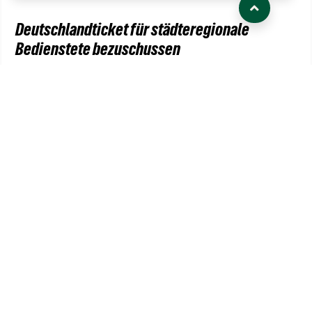
Deutschlandticket für städteregionale
Bedienstete bezuschussen
02/2023
| Wir haben die Verwaltung der
Städteregion Aachen gebeten unseren Punkt:
„Deutschlandticket für städteregionale Bedienstete
bezuschussen“auf die…
Weiterlesen
Mobilitätswende
Mobilität
Verkehr