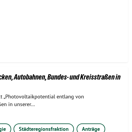
cken, Autobahnen, Bundes- und Kreisstraßen in
t „Photovoltaikpotential entlang von
ßen in unserer…
gie
Städteregionsfraktion
Anträge