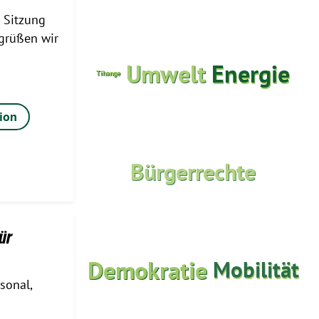
e Sitzung
grüßen wir
Umwelt
Energie
Tihange
tion
Bürgerrechte
ür
Demokratie
Mobilität
sonal,