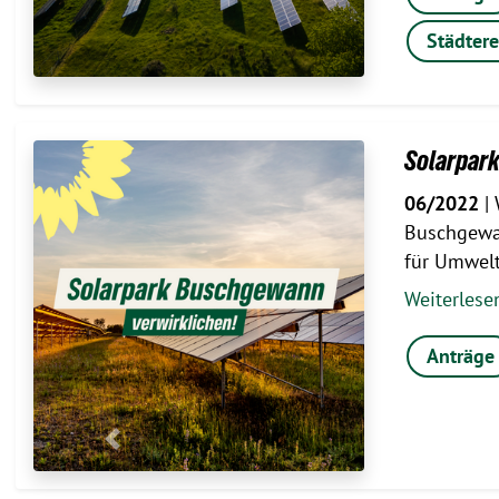
Städtere
Solarpar
06/2022
| 
Buschgewan
für Umwel
Weiterles
Anträge
Previous