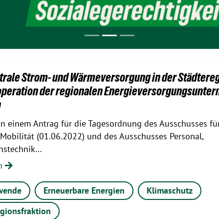
rale Strom- und Wärmeversorgung in der Städtere
operation der regionalen Energieversorgungsunte
n
In einem Antrag für die Tagesordnung des Ausschusses fü
Mobilität (01.06.2022) und des Ausschusses Personal,
onstechnik…
en
wende
Erneuerbare Energien
Klimaschutz
gionsfraktion