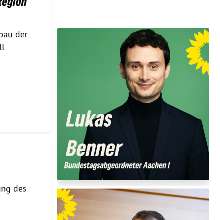
Region
bau der
ll
ung des