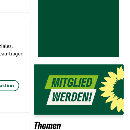
iales,
eauftragen
raktion
Themen