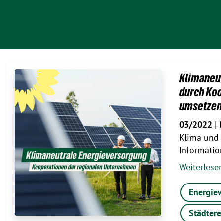
Klimaneut
durch Ko
umsetze
03/2022
| 
Klima und 
Informati
Weiterles
Energie
Städtere