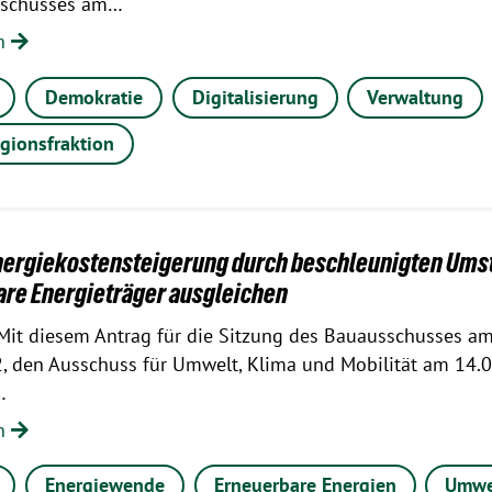
sschusses am…
en
Demokratie
Digitalisierung
Verwaltung
gionsfraktion
nergiekostensteigerung durch beschleunigten Umst
re Energieträger ausgleichen
Mit diesem Antrag für die Sitzung des Bauausschusses a
, den Ausschuss für Umwelt, Klima und Mobilität am 14.0
…
en
Energiewende
Erneuerbare Energien
Umwe