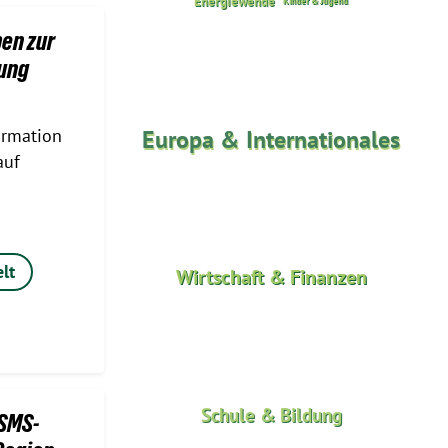
Energiewende
Kinder & Jugend
en zur
gung
Europa & Internationales
ormation
auf
lt
Wirtschaft & Finanzen
Schule & Bildung
SMS-