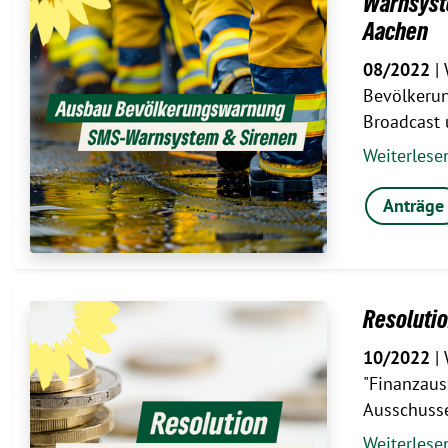
Warnsyste
Aachen
08/2022
| 
Bevölkeru
Broadcast
Weiterles
Anträge
Resolutio
10/2022
| 
"Finanzaus
Ausschuss
Weiterles