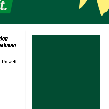
gion
rnehmen
r Umwelt,