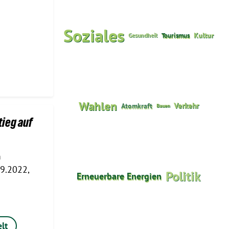
Soziales
Tourismus
Kultur
Gesundheit
Wahlen
Verkehr
Atomkraft
Bauen
ieg auf
m
9.2022,
Politik
Erneuerbare Energien
lt