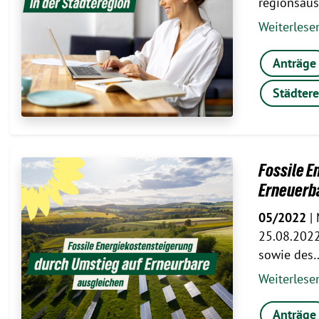
regionsau
Weiterles
Anträge
Städtere
Fossile E
Erneuerba
05/2022
| 
25.08.2022
sowie des
Weiterles
Anträge