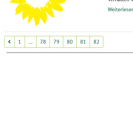
Weiterles
1
…
78
79
80
81
82