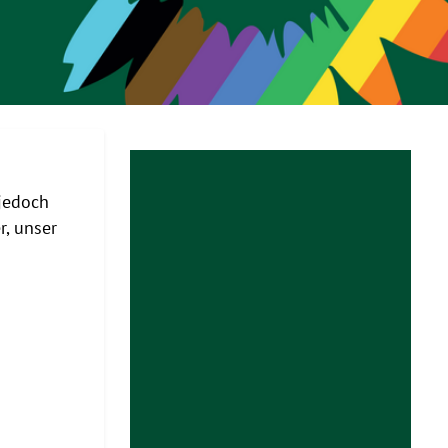
 jedoch
r, unser