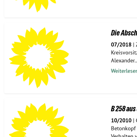
Die Absch
07/2018
| 
Kreisvors
Alexander
Weiterles
B 258 au
10/2010
| 
Betonkopf 
Verhalten