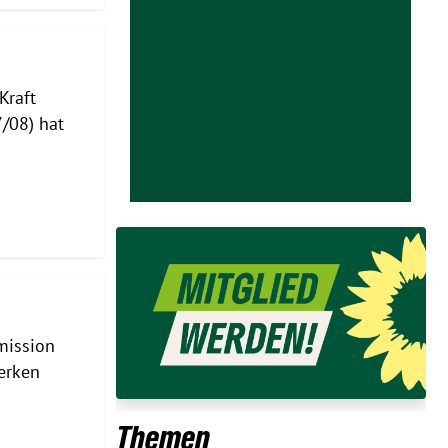
Kraft
7/08) hat
mission
erken
Themen