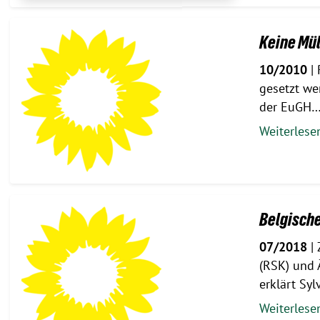
Keine Mül
10/2010
| 
gesetzt we
der EuGH
Weiterles
Belgische
07/2018
| 
(RSK) und 
erklärt Syl
Weiterles