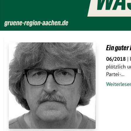
Ein guter
06/2018
| 
plötzlich 
Partei-…
Weiterles