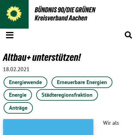
Menü
S
Altbau+ unterstützen!
18.02.2021
Energiewende
Erneuerbare Energien
Energie
Städteregionsfraktion
Anträge
Wir als