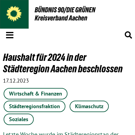
Menü
S
Haushalt für 2024 in der
Städteregion Aachen beschlossen
17.12.2023
Wirtschaft & Finanzen
Städteregionsfraktion
Klimaschutz
Soziales
Letzte Woche wurde im Städteregionstag der