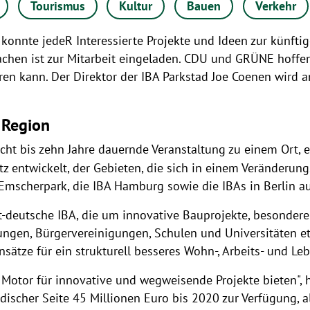
Tourismus
Kultur
Bauen
Verkehr
4 konnte jedeR Interessierte Projekte und Ideen zur künft
chen ist zur Mitarbeit eingeladen. CDU und GRÜNE hoffen
eren kann. Der Direktor der IBA Parkstad Joe Coenen wird
 Region
acht bis zehn Jahre dauernde Veranstaltung zu einem Ort, 
z entwickelt, der Gebieten, die sich in einem Veränderungs
A Emscherpark, die IBA Hamburg sowie die IBAs in Berlin a
t-deutsche IBA, die um innovative Bauprojekte, besonder
ungen, Bürgervereinigungen, Schulen und Universitäten et
sätze für ein strukturell besseres Wohn-, Arbeits- und Leb
 Motor für innovative und wegweisende Projekte bieten", h
ischer Seite 45 Millionen Euro bis 2020 zur Verfügung, a