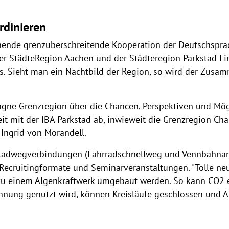
rdinieren
ehende grenzüberschreitende Kooperation der Deutschspr
r StädteRegion Aachen und der Städteregion Parkstad Limb
 Sieht man ein Nachtbild der Region, so wird der Zusamm
agne Grenzregion über die Chancen, Perspektiven und Mög
it mit der IBA Parkstad ab, inwieweit die Grenzregion Ch
Ingrid von Morandell.
 Radwegverbindungen (Fahrradschnellweg und Vennbahnan
-Recruitingformate und Seminarveranstaltungen. "Tolle ne
 zu einem Algenkraftwerk umgebaut werden. So kann CO2 
nung genutzt wird, können Kreisläufe geschlossen und Abf