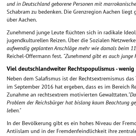
und in Deutschland geborene Personen mit marrokanischem 
Schabram zu bedenken. Die Grenzregion Aachen liegt g
über Aachen.
Zunehmend junge Leute flüchten sich in radikale Ideolo
jugendkulturellen Reizen. Über die Sozialen Netzwerke 
aufwendig geplanten Anschläge mehr wie damals beim 11. 
Reichel-Offermann fest.
"Zunehmend gibt es auch junge F
Viel deutschlandweiter Rechtspopulismus - wenig
Neben dem Salafismus ist der Rechtsextremismus das 
im September 2016 hat ergeben, dass es im Bereich Rec
Zunahme an rechtsextrem motivierten Gewalttaten.
"Da
Problem der Reichsbürger hat bislang kaum Beachtung gef
leben."
In der Bevölkerung gibt es ein hohes Niveau der Fremd
Antiislam und in der Fremdenfeindlichkeit ihre zentr