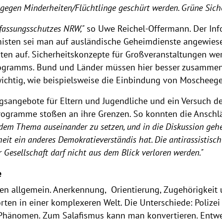
 gegen Minderheiten/Flüchtlinge geschürt werden. Grüne Siche
rfassungsschutzes NRW,"
so Uwe Reichel-Offermann. Der Inf
isten sei man auf ausländische Geheimdienste angewiesen
n auf. Sicherheitskonzepte für Großveranstaltungen wer
ogramms. Bund und Länder müssen hier besser zusammenar
 wichtig, wie beispielsweise die Einbindung von Moschee
angebote für Eltern und Jugendliche und ein Versuch den
Programme stoßen an ihre Grenzen. So konnten die Anschlä
t dem Thema auseinander zu setzen, und in die Diskussion gehe
eit ein anderes Demokratieverständis hat. Die antirassistisc
er Gesellschaft darf nicht aus dem Blick verloren werden."
e
ngen allgemein. Anerkennung, Orientierung, Zugehörigkeit 
orten in einer komplexeren Welt. Die Unterschiede: Poliz
es Phänomen. Zum Salafismus kann man konvertieren. Entw