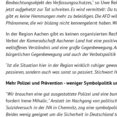
Beobachtungsobjekt des Verfassungsschutzes,"
so Uwe Rei
jetzt aufgehetzt zur Tat schreiten. Es wird vermittelt: Du
gibt es keine Hemmungen mehr zu beleidigen. Die AFD will
Phänomene, die wir bislang nicht kennengelernt haben. Wi
In der Region Aachen gibt es keinen organisierten Rec
Verbot der Kameradschaft Aachener Land hat eine positive
weltoffenes Verständnis und eine große Gegenbewegung. Auc
bürgerlichen Gegenbewegung und auch der Verbotspolitik vo
"Ist die Situation hier in der Region wirklich ruhiger gewo
passieren, sondern auch was sonst so passiert. Stichwort 
Mehr Polizei und Prävention - weniger Symbolpolitik un
"Wir brauchen eine gut ausgestattete Polizei und eine bu
fordert Irene Mihalic.
" Anstatt im Nachgang von politisc
Suizidversuch in der JVA in Chemnitz, zog eine symbolpol
Beides wenig geeignet um die Sicherheit in Deutschland t