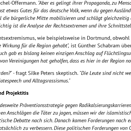
chel-Offermann.
"Aber es gelingt ihrer Propaganda, zu Men
 tust etwas Gutes für das deutsche Volk, wenn du gegen Auslän
 die bürgerliche Mitte mobilisieren und schlägt gleichzeitig
chtig ist die Analyse der Rechtsextremen und ihre Schnittste
htsextremismus, wie beispielsweise in Dortmund, obwohl 
 Wirkung für die Region gehabt",
ist Günther Schabram übe
h gab es bislang keinen einzigen Anschlag auf Flüchtlingsunt
n Vereinigungen hat geholfen, dass es hier in der Region noc
rden?"
- fragt Silke Peters skeptisch.
"Die Leute sind nicht w
Hatespeech und Alltagsrassismus."
d Projektitis
ndesweite Präventionsstrategie gegen Radikalsierungskarrier
hen Anschlägen die Täter zu jagen, müssen wir der islamisti
itische Debatte nach sich. Danach kamen Forderungen nach ei
atsächlich zu verbessern. Diese politischen Forderungen von 