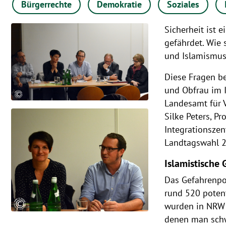
Bürgerrechte
Demokratie
Soziales
Sicherheit ist 
gefährdet. Wie
und Islamismus
Diese Fragen be
und Obfrau im 
Landesamt für V
Silke Peters, 
Integrationszen
Landtagswahl 2
Islamistische 
Das Gefahrenpot
rund 520 potent
wurden in NRW 
denen man schwe