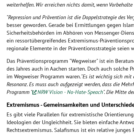
weiterhelfen. Wir erreichen nichts damit, wenn Vorbehalte
"Repression und Prävention ist die Doppelstrategie des Ve
besser geworden. Gerade bei Ermittlungen gegen Islam
Sicherheitsbehörden im Abhören von Messenger-Dienste
ein ressortübergreifendes Extremismus-Präventionspr
regionale Elemente in der Präventionsstrategie seien
Das Präventionsprogramm "Wegweiser" ist ein Beratungs
des Jahres auch in Aachen starten. Doch auch solche 
im Wegweiser Programm waren.
"Es ist wichtig sich mi
Resonanz. Es muss auch aufgezeigt werden, dass die Mehrh
Programm "
NRW Vision - No-Hate-Speach
". Die Mitte d
Extremismus - Gemeinsamkeiten und Unterschied
Es gibt viele Parallelen für extremistische Orientieru
Ideologien der Ungleichheit. Sie bieten einfache Antw
Rechtsextremismus. Salafismus ist ein relative jung