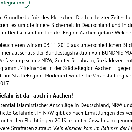
Integration
ein Grundbedürfnis des Menschen. Doch in letzter Zeit sch
 steht es um die innere Sicherheit in Deutschland und in
 in Deutschland und in der Region Aachen getan? Welche 
leuchteten wir am 03.11.2016 aus unterschiedlichen Blick
Innenausschuss der Bundestagsfraktion von BÜNDNIS 90
erfassungsschutz NRW, Günter Schabram, Sozialdezernent 
Programm „Miteinander in der StädteRegion Aachen – gege
trum StädteRegion. Moderiert wurde die Veranstaltung vo
017.
Gefahr ist da - auch in Aachen!
ential islamistischer Anschläge in Deutschland, NRW und
ielle Gefährder. In NRW gibt es nach Ermittlungen des Ve
unter den Flüchtlingen 20 IS'ler unter Gewahrsam genomm
re Straftaten zutraut.
"Kein einziger kam im Rahmen der Flü