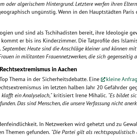
oder algerischem Hintergrund. Letztere werfen ihren Eltern v
eographisch ungünstig. Wenn in den Hauptstädten Paris o
gien und sind als Tschihadisten bereit, ihre Ideologie gew
kommt er bis ins Kinderzimmer. Die Tatprofile des Islamis
September. Heute sind die Anschläge kleiner und können mit
rauen in militanten Frauennetzwerken, die sich gegenseitig a
 Rechtsextremismus in Aachen
Top Thema in der Sicherheitsdebatte. Eine
kleine Anfra
htsextremismus im letzten halben Jahr 20 Gefährder gegeb
 klafft ein Analyseloch,"
kritisiert Irene Mihalic.
"Es bildet s
unden. Das sind Menschen, die unsere Verfassung nicht anerk
enfeindlichkeit. In Netzwerken wird gehetzt und zu Gewal
alen Themen gefunden.
"Die Partei gilt als rechtspopulistisch