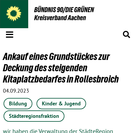
Menü
S
Ankauf eines Grundstückes zur
Deckung des steigenden
Kitaplatzbedarfes in Rollesbroich
04.09.2023
Bildung
Kinder & Jugend
Städteregionsfraktion
wir haben die Verwaltung der StädteRegion