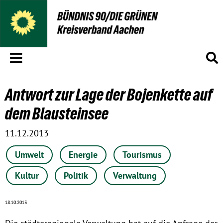
Menü
S
Antwort zur Lage der Bojenkette auf
dem Blausteinsee
11.12.2013
Umwelt
Energie
Tourismus
Kultur
Politik
Verwaltung
18.10.2013