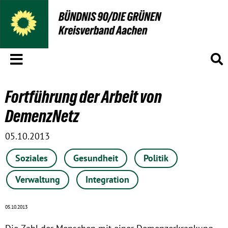
Menü
S
Fortführung der Arbeit von
DemenzNetz
05.10.2013
Soziales
Gesundheit
Politik
Verwaltung
Integration
05.10.2013