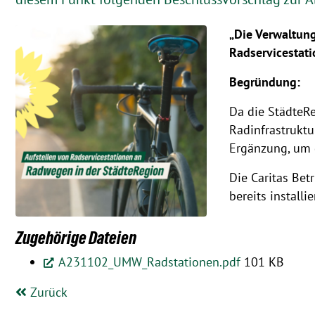
„Die Verwaltun
Radservicestat
Begründung:
Da die StädteR
Radinfrastruktu
Ergänzung, um 
Die Caritas Bet
bereits install
Zugehörige Dateien
A231102_UMW_Radstationen.pdf
101 KB
Zurück