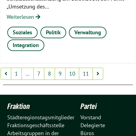
„Umsetzung des…
Weiterlesen
Soziales
Politik
Verwaltung
Integration
1
…
7
8
9
10
11
Fraktion
Partei
Städteregionstagsmitglieder
Vorstand
Fraktionsgeschäftsstelle
Delegierte
Arbeitsgruppen in der
Büros